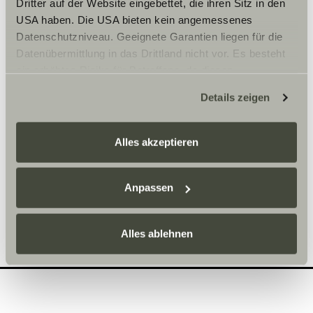
Dritter auf der Website eingebettet, die ihren Sitz in den
Mihin mallistoon haluaisit
2
USA haben. Die USA bieten kein angemessenes
tutustua?
Datenschutzniveau. Geeignete Garantien liegen für die
Datenübermittlung in das Drittland nicht vor. Es besteht
Täytä toivomasi päivämäärä tähän!
ein erhöhtes Risiko für Betroffene, da diesen
möglicherweise keine Rechtsbehelfsmöglichkeiten
Details zeigen
Valitse mallisarja*
zustehen. Eingesetzte Dienstleister können Daten für
eigene Zwecke verarbeiten und mit anderen Daten
zusammenführen. Weitere Informationen finden Sie hier:
Alles akzeptieren
Datenschutzerklärung
/
Datenschutzerklärung
Sunlight Business
. Akzeptieren Sie oder wählen Sie
einzelne Cookies/Dienste in den Einstellungen aus,
Anpassen
erteilen Sie uns Ihre Einwilligung zur Verarbeitung Ihrer
Aika*
Daten zu den genannten Zwecken. Die Einwilligung ist
Alles ablehnen
freiwillig, für den Besuch der Website nicht erforderlich
und kann jederzeit über die Einstellungen widerrufen
werden. Klicken Sie auf Ablehnen, werden nur die
notwendigen Cookies auf der Webseite gesetzt, die für
den störungsfreien Betrieb der Webseite und die