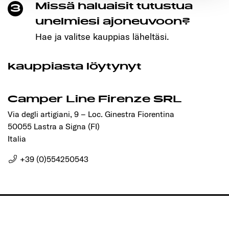
Missä haluaisit tutustua
3
Ermöglichung der Seitennavigation erforderlich sind.
unelmiesi ajoneuvoon?
Hae ja valitse kauppias läheltäsi.
kauppiasta löytynyt
Camper Line Firenze SRL
Via degli artigiani, 9 – Loc. Ginestra Fiorentina
50055 Lastra a Signa (FI)
Italia
+39 (0)554250543