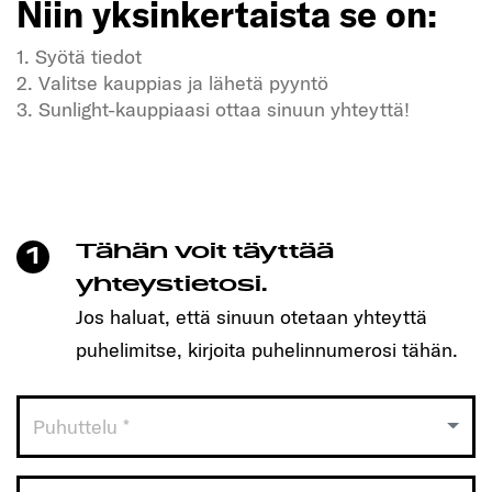
Niin yksinkertaista se on:
1. Syötä tiedot
2. Valitse kauppias ja lähetä pyyntö
3. Sunlight-kauppiaasi ottaa sinuun yhteyttä!
Kaipaatko vapautta ja seikkailuja?
Meidän SUNLIGHT-ajoneuvomme myös!
Varaa helposti aika yhdellä klikkauksella ja löydä
itsellesi sopiva malli!
Tähän voit täyttää
1
Niin yksinkertaista se on:
yhteystietosi.
Jos haluat, että sinuun otetaan yhteyttä
1. Syötä tiedot
puhelimitse, kirjoita puhelinnumerosi tähän.
2. Valitse kauppias ja lähetä pyyntö
3. Sunlight-kauppiaasi ottaa sinuun yhteyttä!
Puhuttelu *