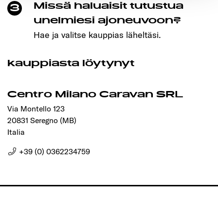
Missä haluaisit tutustua
3
Ermöglichung der Seitennavigation erforderlich sind.
unelmiesi ajoneuvoon?
Hae ja valitse kauppias läheltäsi.
kauppiasta löytynyt
Centro Milano Caravan SRL
Via Montello 123
20831 Seregno (MB)
Italia
+39 (0) 0362234759