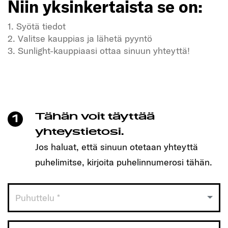
Niin yksinkertaista se on:
1. Syötä tiedot
2. Valitse kauppias ja lähetä pyyntö
3. Sunlight-kauppiaasi ottaa sinuun yhteyttä!
Kaipaatko vapautta ja seikkailuja?
Meidän SUNLIGHT-ajoneuvomme myös!
Varaa helposti aika yhdellä klikkauksella ja löydä
itsellesi sopiva malli!
Tähän voit täyttää
1
Niin yksinkertaista se on:
yhteystietosi.
Jos haluat, että sinuun otetaan yhteyttä
1. Syötä tiedot
puhelimitse, kirjoita puhelinnumerosi tähän.
2. Valitse kauppias ja lähetä pyyntö
3. Sunlight-kauppiaasi ottaa sinuun yhteyttä!
Puhuttelu *