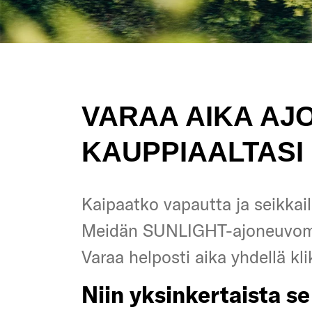
VARAA AIKA AJ
KAUPPIAALTASI 
Kaipaatko vapautta ja seikkail
Kaipaatko vapautta ja seikkail
Meidän SUNLIGHT-ajoneuvo
Meidän SUNLIGHT-ajoneuvo
Varaa helposti aika yhdellä kli
Varaa helposti aika yhdellä kli
Niin yksinkertaista se
Niin yksinkertaista se