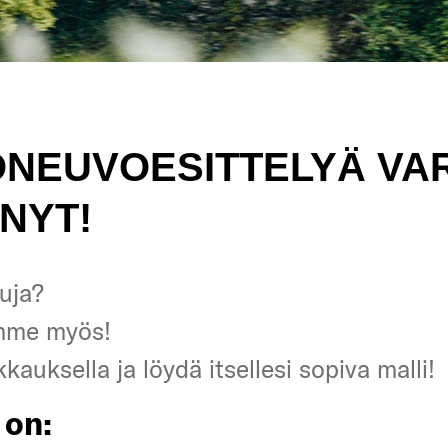
ONEUVOESITTELYÄ VA
NYT!
uja?
uja?
mme myös!
mme myös!
kkauksella ja löydä itsellesi sopiva malli!
kkauksella ja löydä itsellesi sopiva malli!
 on:
 on: