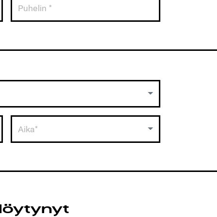
Aika*
löytynyt