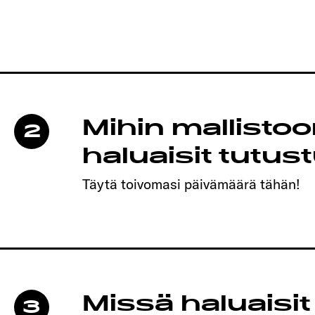
Mihin mallisto
2
haluaisit tutus
Täytä toivomasi päivämäärä tähän!
Missä haluaisit
3