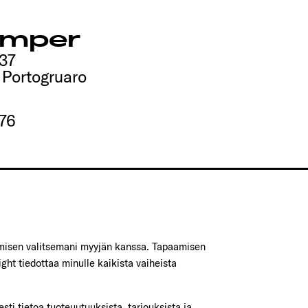
amper
 37
Portogruaro
76
amisen valitsemani myyjän kanssa. Tapaamisen
ght tiedottaa minulle kaikista vaiheista
sti tietoa tuoteuutuuksista, tarjouksista ja