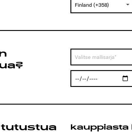
Finland (+358)
on
Valitse mallisarja*
tua?
 tutustua
kauppiasta 