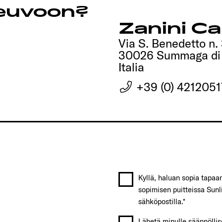
neuvoon?
Zanini C
Via S. Benedetto n.
30026 Summaga di 
Italia
+39 (0) 4212051
Kyllä, haluan sopia tapa
sopimisen puitteissa Sunli
sähköpostilla.*
Lähetä minulle säännöllise