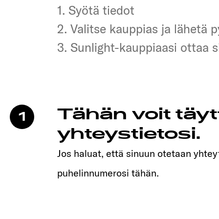
1. Syötä tiedot
1. Syötä tiedot
2. Valitse kauppias ja lähetä 
2. Valitse kauppias ja lähetä 
3. Sunlight-kauppiaasi ottaa 
3. Sunlight-kauppiaasi ottaa 
Tähän voit täy
1
yhteystietosi.
Jos haluat, että sinuun otetaan yhteyt
puhelinnumerosi tähän.