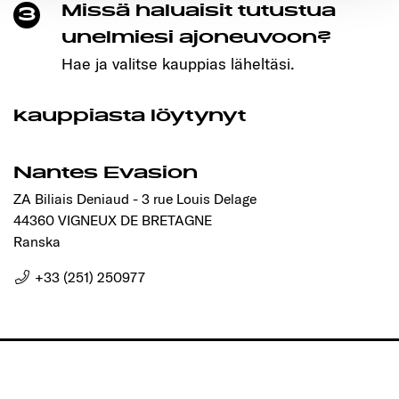
Missä haluaisit tutustua
3
Ermöglichung der Seitennavigation erforderlich sind.
unelmiesi ajoneuvoon?
Hae ja valitse kauppias läheltäsi.
kauppiasta löytynyt
Nantes Evasion
ZA Biliais Deniaud - 3 rue Louis Delage
44360 VIGNEUX DE BRETAGNE
Ranska
+33 (251) 250977