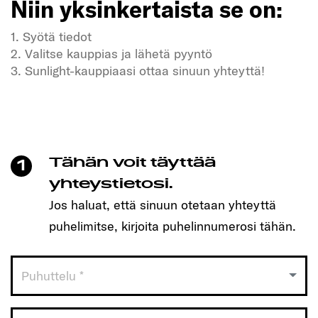
Niin yksinkertaista se on:
1. Syötä tiedot
2. Valitse kauppias ja lähetä pyyntö
3. Sunlight-kauppiaasi ottaa sinuun yhteyttä!
Kaipaatko vapautta ja seikkailuja?
Meidän SUNLIGHT-ajoneuvomme myös!
Varaa helposti aika yhdellä klikkauksella ja löydä
itsellesi sopiva malli!
Tähän voit täyttää
1
Niin yksinkertaista se on:
yhteystietosi.
Jos haluat, että sinuun otetaan yhteyttä
1. Syötä tiedot
puhelimitse, kirjoita puhelinnumerosi tähän.
2. Valitse kauppias ja lähetä pyyntö
3. Sunlight-kauppiaasi ottaa sinuun yhteyttä!
Puhuttelu *