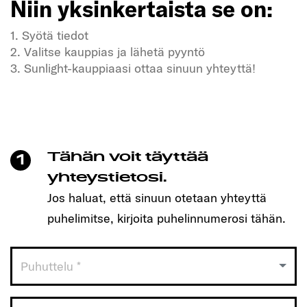
Niin yksinkertaista se on:
1. Syötä tiedot
2. Valitse kauppias ja lähetä pyyntö
3. Sunlight-kauppiaasi ottaa sinuun yhteyttä!
Kaipaatko vapautta ja seikkailuja?
Meidän SUNLIGHT-ajoneuvomme myös!
Varaa helposti aika yhdellä klikkauksella ja löydä
itsellesi sopiva malli!
Tähän voit täyttää
1
Niin yksinkertaista se on:
yhteystietosi.
Jos haluat, että sinuun otetaan yhteyttä
1. Syötä tiedot
puhelimitse, kirjoita puhelinnumerosi tähän.
2. Valitse kauppias ja lähetä pyyntö
3. Sunlight-kauppiaasi ottaa sinuun yhteyttä!
Puhuttelu *