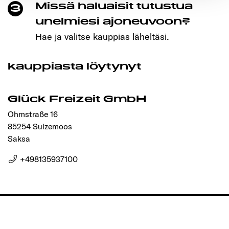
Missä haluaisit tutustua
3
Ermöglichung der Seitennavigation erforderlich sind.
unelmiesi ajoneuvoon?
Hae ja valitse kauppias läheltäsi.
kauppiasta löytynyt
Glück Freizeit GmbH
Ohmstraße 16
85254 Sulzemoos
Saksa
+498135937100