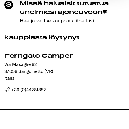
Missä haluaisit tutustua
3
Ermöglichung der Seitennavigation erforderlich sind.
unelmiesi ajoneuvoon?
Hae ja valitse kauppias läheltäsi.
kauppiasta löytynyt
Ferrigato Camper
Via Masaglie 82
37058 Sanguinetto (VR)
Italia
+39 (0)44281882