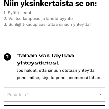
Niin yksinkertaista se on:
1. Syötä tiedot
2. Valitse kauppias ja lähetä pyyntö
3. Sunlight-kauppiaasi ottaa sinuun yhteyttä!
Kaipaatko vapautta ja seikkailuja?
Meidän SUNLIGHT-ajoneuvomme myös!
Varaa helposti aika yhdellä klikkauksella ja löydä
itsellesi sopiva malli!
Tähän voit täyttää
1
Niin yksinkertaista se on:
yhteystietosi.
Jos haluat, että sinuun otetaan yhteyttä
1. Syötä tiedot
puhelimitse, kirjoita puhelinnumerosi tähän.
2. Valitse kauppias ja lähetä pyyntö
3. Sunlight-kauppiaasi ottaa sinuun yhteyttä!
Puhuttelu *