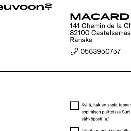
neuvoon?
MACARD 
141 Chemin de la C
82100 Castelsarras
Ranska
0563950757
Kyllä, haluan sopia tapa
sopimisen puitteissa Sunli
sähköpostilla.*
Lähetä minulle säännöllise