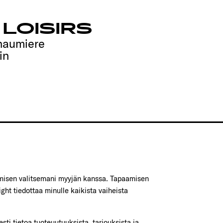
LOISIRS
haumiere
in
amisen valitsemani myyjän kanssa. Tapaamisen
ght tiedottaa minulle kaikista vaiheista
sti tietoa tuoteuutuuksista, tarjouksista ja