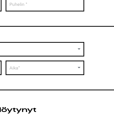
Aika*
löytynyt