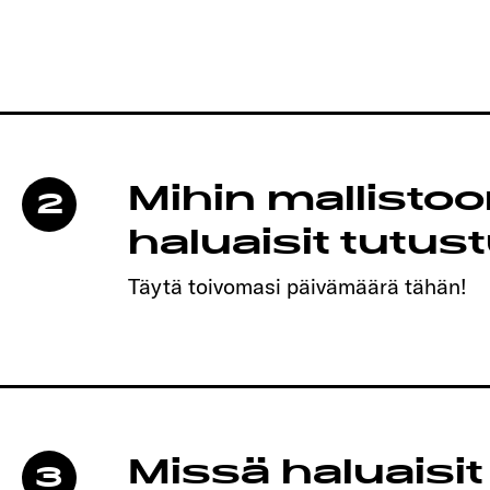
Mihin mallisto
2
haluaisit tutus
Täytä toivomasi päivämäärä tähän!
Missä haluaisit
3