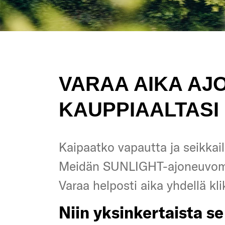
VARAA AIKA AJ
KAUPPIAALTASI 
Kaipaatko vapautta ja seikkail
Kaipaatko vapautta ja seikkail
Meidän SUNLIGHT-ajoneuvo
Meidän SUNLIGHT-ajoneuvo
Varaa helposti aika yhdellä kli
Varaa helposti aika yhdellä kli
Niin yksinkertaista se
Niin yksinkertaista se