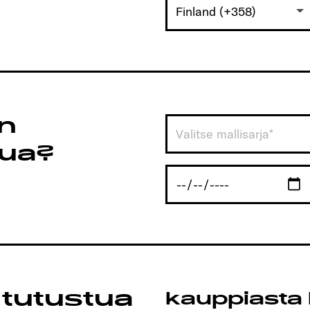
Finland (+358)
on
Valitse mallisarja*
tua?
 tutustua
kauppiasta 