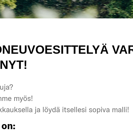
ONEUVOESITTELYÄ VA
NYT!
uja?
uja?
mme myös!
mme myös!
kkauksella ja löydä itsellesi sopiva malli!
kkauksella ja löydä itsellesi sopiva malli!
 on:
 on: