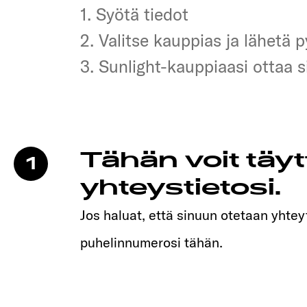
1. Syötä tiedot
1. Syötä tiedot
2. Valitse kauppias ja lähetä 
2. Valitse kauppias ja lähetä 
3. Sunlight-kauppiaasi ottaa 
3. Sunlight-kauppiaasi ottaa 
Tähän voit täy
1
yhteystietosi.
Jos haluat, että sinuun otetaan yhteyt
puhelinnumerosi tähän.