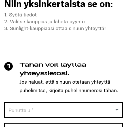
Niin yksinkertaista se on:
1. Syötä tiedot
2. Valitse kauppias ja lähetä pyyntö
3. Sunlight-kauppiaasi ottaa sinuun yhteyttä!
Kaipaatko vapautta ja seikkailuja?
Meidän SUNLIGHT-ajoneuvomme myös!
Varaa helposti aika yhdellä klikkauksella ja löydä
itsellesi sopiva malli!
Tähän voit täyttää
1
Niin yksinkertaista se on:
yhteystietosi.
Jos haluat, että sinuun otetaan yhteyttä
1. Syötä tiedot
puhelimitse, kirjoita puhelinnumerosi tähän.
2. Valitse kauppias ja lähetä pyyntö
3. Sunlight-kauppiaasi ottaa sinuun yhteyttä!
Puhuttelu *