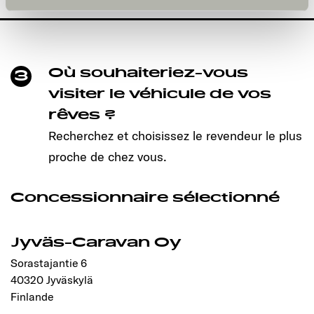
und kann jederzeit über die Einstellungen widerrufen
werden. Klicken Sie auf Ablehnen, werden nur die
notwendigen Cookies auf der Webseite gesetzt, die für
den störungsfreien Betrieb der Webseite und die
Ermöglichung der Seitennavigation erforderlich sind.
Où souhaiteriez-vous
3
visiter le véhicule de vos
rêves ?
Recherchez et choisissez le revendeur le plus
proche de chez vous.
Concessionnaire sélectionné
Jyväs-Caravan Oy
Sorastajantie 6
40320 Jyväskylä
Finlande