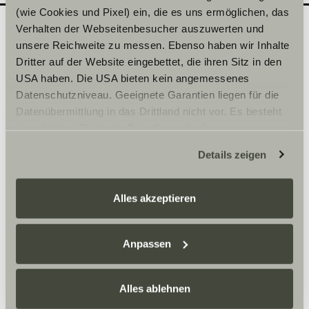
(wie Cookies und Pixel) ein, die es uns ermöglichen, das
Verhalten der Webseitenbesucher auszuwerten und
unsere Reichweite zu messen. Ebenso haben wir Inhalte
Quel modèle souhaiteriez-
2
Dritter auf der Website eingebettet, die ihren Sitz in den
vous découvrir en
USA haben. Die USA bieten kein angemessenes
Datenschutzniveau. Geeignete Garantien liegen für die
concession ?
Datenübermittlung in das Drittland nicht vor. Es besteht
Inscrivez ici la date de votre choix.
ein erhöhtes Risiko für Betroffene, da diesen
möglicherweise keine Rechtsbehelfsmöglichkeiten
Details zeigen
zustehen. Eingesetzte Dienstleister können Daten für
Sélectionner une série*
eigene Zwecke verarbeiten und mit anderen Daten
zusammenführen. Weitere Informationen finden Sie hier:
Alles akzeptieren
Datenschutzerklärung
/
Datenschutzerklärung
Sunlight Business
. Akzeptieren Sie oder wählen Sie
einzelne Cookies/Dienste in den Einstellungen aus,
Anpassen
erteilen Sie uns Ihre Einwilligung zur Verarbeitung Ihrer
Heure
Daten zu den genannten Zwecken. Die Einwilligung ist
Alles ablehnen
freiwillig, für den Besuch der Website nicht erforderlich