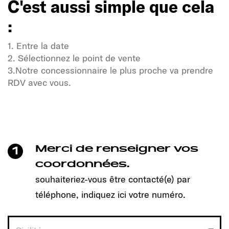
C'est aussi simple que cela
:
1. Entre la date
2. Sélectionnez le point de vente
3.Notre concessionnaire le plus proche va prendre
RDV avec vous.
Soif de liberté et d'aventure ?
Notre communauté Sunlight également !
Un clic suffit pour prendre rendez-vous et découvrir
le modèle qui vous convient !
Merci de renseigner vos
1
C'est aussi simple que cela
coordonnées.
:
souhaiteriez-vous être contacté(e) par
téléphone, indiquez ici votre numéro.
1. Entre la date
2. Sélectionnez le point de vente
3.Notre concessionnaire le plus proche va prendre