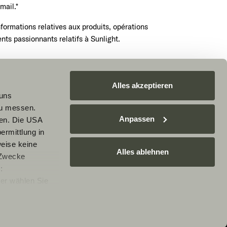
mail.*
nformations relatives aux produits, opérations
ts passionnants relatifs à Sunlight.
endez-vous maintenant
Alles akzeptieren
 uns
zu messen.
Anpassen
ben. Die USA
le service reCAPTCHA. Les
règles de confidentialité
et
ermittlung in
e s'appliquent.
weise keine
Alles ablehnen
 Zwecke
:
er wählen Sie
rarbeitung Ihrer
e nicht
Ablehnen, werden