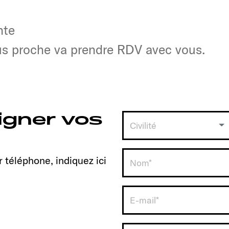
nte
nte
lus proche va prendre RDV avec vous.
lus proche va prendre RDV avec vous.
igner vos
Civilité
 téléphone, indiquez ici