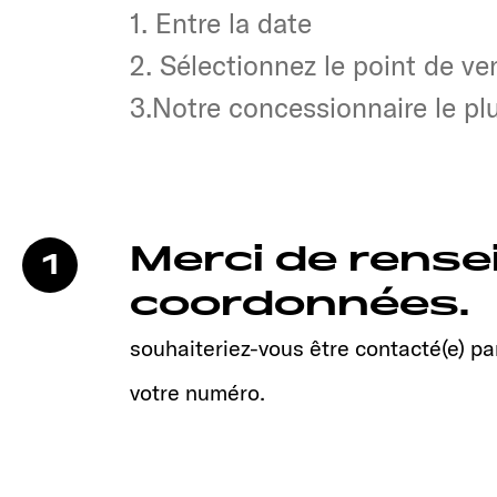
1. Entre la date
1. Entre la date
2. Sélectionnez le point de ve
2. Sélectionnez le point de ve
3.Notre concessionnaire le p
3.Notre concessionnaire le p
Merci de rense
1
coordonnées.
souhaiteriez-vous être contacté(e) par
votre numéro.