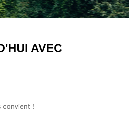
'HUI AVEC
 convient !
 convient !