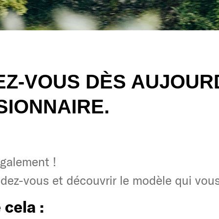
Z-VOUS DÈS AUJOURD
IONNAIRE.
galement !
galement !
ndez-vous et découvrir le modèle qui vous
ndez-vous et découvrir le modèle qui vous
 cela :
 cela :