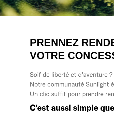
PRENNEZ RENDE
VOTRE CONCESS
Soif de liberté et d'aventure ?
Soif de liberté et d'aventure ?
Notre communauté Sunlight é
Notre communauté Sunlight é
Un clic suffit pour prendre re
Un clic suffit pour prendre re
C'est aussi simple que
C'est aussi simple que