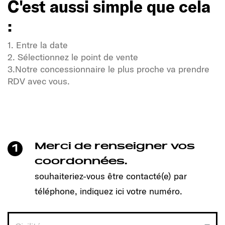
C'est aussi simple que cela
:
1. Entre la date
2. Sélectionnez le point de vente
3.Notre concessionnaire le plus proche va prendre
RDV avec vous.
Soif de liberté et d'aventure ?
Notre communauté Sunlight également !
Un clic suffit pour prendre rendez-vous et découvrir
le modèle qui vous convient !
Merci de renseigner vos
1
C'est aussi simple que cela
coordonnées.
:
souhaiteriez-vous être contacté(e) par
téléphone, indiquez ici votre numéro.
1. Entre la date
2. Sélectionnez le point de vente
3.Notre concessionnaire le plus proche va prendre