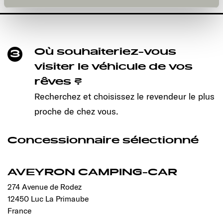
und kann jederzeit über die Einstellungen widerrufen
werden. Klicken Sie auf Ablehnen, werden nur die
notwendigen Cookies auf der Webseite gesetzt, die für
den störungsfreien Betrieb der Webseite und die
Ermöglichung der Seitennavigation erforderlich sind.
Où souhaiteriez-vous
3
visiter le véhicule de vos
rêves ?
Recherchez et choisissez le revendeur le plus
proche de chez vous.
Concessionnaire sélectionné
AVEYRON CAMPING-CAR
274 Avenue de Rodez
12450 Luc La Primaube
France