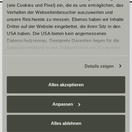
(wie Cookies und Pixel) ein, die es uns ermöglichen, das
Verhalten der Webseitenbesucher auszuwerten und
unsere Reichweite zu messen. Ebenso haben wir Inhalte
Quel modèle souhaiteriez-
2
Dritter auf der Website eingebettet, die ihren Sitz in den
vous découvrir en
USA haben. Die USA bieten kein angemessenes
Datenschutzniveau. Geeignete Garantien liegen für die
concession ?
Datenübermittlung in das Drittland nicht vor. Es besteht
Inscrivez ici la date de votre choix.
ein erhöhtes Risiko für Betroffene, da diesen
möglicherweise keine Rechtsbehelfsmöglichkeiten
Details zeigen
zustehen. Eingesetzte Dienstleister können Daten für
Sélectionner une série*
eigene Zwecke verarbeiten und mit anderen Daten
zusammenführen. Weitere Informationen finden Sie hier:
Alles akzeptieren
Datenschutzerklärung
/
Datenschutzerklärung
Sunlight Business
. Akzeptieren Sie oder wählen Sie
einzelne Cookies/Dienste in den Einstellungen aus,
Anpassen
erteilen Sie uns Ihre Einwilligung zur Verarbeitung Ihrer
Heure
Daten zu den genannten Zwecken. Die Einwilligung ist
Alles ablehnen
freiwillig, für den Besuch der Website nicht erforderlich