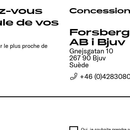
ez-vous
Concession
ule de vos
Forsbergs
AB i Bjuv
r le plus proche de
Gnejsgatan 10
267 90 Bjuv
Suède
+46 (0)428308
Oui, je souhaite prendre 