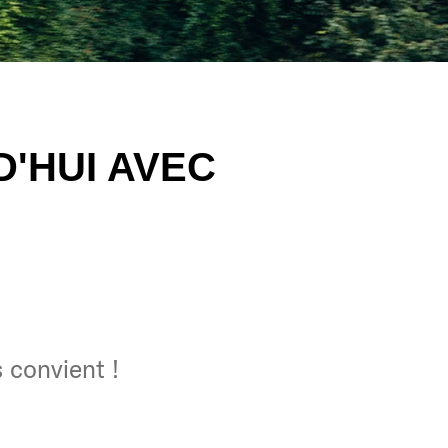
'HUI AVEC
 convient !
 convient !