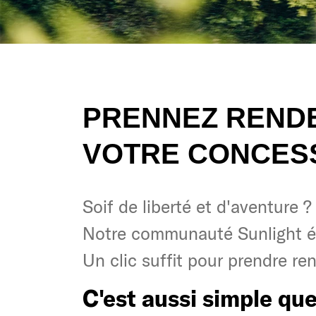
PRENNEZ RENDE
VOTRE CONCESS
Soif de liberté et d'aventure ?
Soif de liberté et d'aventure ?
Notre communauté Sunlight é
Notre communauté Sunlight é
Un clic suffit pour prendre re
Un clic suffit pour prendre re
C'est aussi simple que
C'est aussi simple que