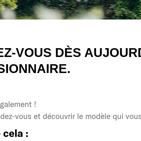
Z-VOUS DÈS AUJOURD
IONNAIRE.
galement !
galement !
ndez-vous et découvrir le modèle qui vous
ndez-vous et découvrir le modèle qui vous
 cela :
 cela :