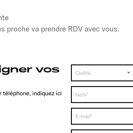
nte
nte
lus proche va prendre RDV avec vous.
lus proche va prendre RDV avec vous.
igner vos
Civilité
 téléphone, indiquez ici