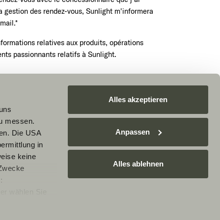
la gestion des rendez-vous, Sunlight m'informera
mail.*
nformations relatives aux produits, opérations
ts passionnants relatifs à Sunlight.
endez-vous maintenant
Alles akzeptieren
 uns
zu messen.
Anpassen
ben. Die USA
le service reCAPTCHA. Les
règles de confidentialité
et
ermittlung in
e s'appliquent.
weise keine
Alles ablehnen
 Zwecke
:
er wählen Sie
rarbeitung Ihrer
e nicht