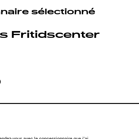
naire sélectionné
 Fritidscenter
0
rendez-vous avec le concessionnaire que j'ai