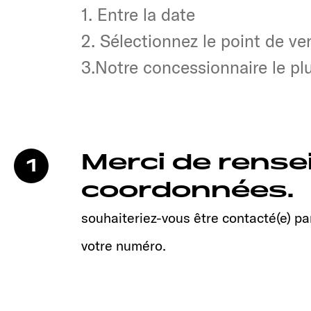
1. Entre la date
1. Entre la date
2. Sélectionnez le point de ve
2. Sélectionnez le point de ve
3.Notre concessionnaire le p
3.Notre concessionnaire le p
Merci de rense
1
coordonnées.
souhaiteriez-vous être contacté(e) par
votre numéro.