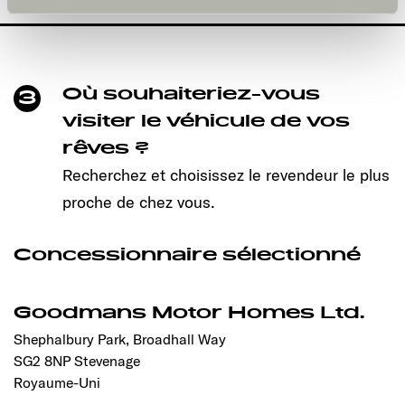
und kann jederzeit über die Einstellungen widerrufen
werden. Klicken Sie auf Ablehnen, werden nur die
notwendigen Cookies auf der Webseite gesetzt, die für
den störungsfreien Betrieb der Webseite und die
Ermöglichung der Seitennavigation erforderlich sind.
Où souhaiteriez-vous
3
visiter le véhicule de vos
rêves ?
Recherchez et choisissez le revendeur le plus
proche de chez vous.
Concessionnaire sélectionné
Goodmans Motor Homes Ltd.
Shephalbury Park, Broadhall Way
SG2 8NP Stevenage
Royaume-Uni