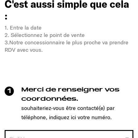
C'est aussi simple que cela
:
1. Entre la date
2. Sélectionnez le point de vente
3.Notre concessionnaire le plus proche va prendre
RDV avec vous.
Soif de liberté et d'aventure ?
Notre communauté Sunlight également !
Un clic suffit pour prendre rendez-vous et découvrir
le modèle qui vous convient !
Merci de renseigner vos
1
C'est aussi simple que cela
coordonnées.
:
souhaiteriez-vous être contacté(e) par
téléphone, indiquez ici votre numéro.
1. Entre la date
2. Sélectionnez le point de vente
3.Notre concessionnaire le plus proche va prendre