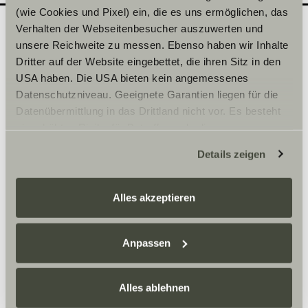
(wie Cookies und Pixel) ein, die es uns ermöglichen, das
Verhalten der Webseitenbesucher auszuwerten und
unsere Reichweite zu messen. Ebenso haben wir Inhalte
Quel modèle souhaiteriez-
2
Dritter auf der Website eingebettet, die ihren Sitz in den
vous découvrir en
USA haben. Die USA bieten kein angemessenes
Datenschutzniveau. Geeignete Garantien liegen für die
concession ?
Datenübermittlung in das Drittland nicht vor. Es besteht
Inscrivez ici la date de votre choix.
ein erhöhtes Risiko für Betroffene, da diesen
möglicherweise keine Rechtsbehelfsmöglichkeiten
Details zeigen
zustehen. Eingesetzte Dienstleister können Daten für
Sélectionner une série*
eigene Zwecke verarbeiten und mit anderen Daten
zusammenführen. Weitere Informationen finden Sie hier:
Alles akzeptieren
Datenschutzerklärung
/
Datenschutzerklärung
Sunlight Business
. Akzeptieren Sie oder wählen Sie
einzelne Cookies/Dienste in den Einstellungen aus,
Anpassen
erteilen Sie uns Ihre Einwilligung zur Verarbeitung Ihrer
Heure
Daten zu den genannten Zwecken. Die Einwilligung ist
Alles ablehnen
freiwillig, für den Besuch der Website nicht erforderlich