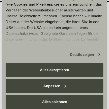
(wie Cookies und Pixel) ein, die es uns ermöglichen, das
Verhalten der Webseitenbesucher auszuwerten und
unsere Reichweite zu messen. Ebenso haben wir Inhalte
Quel modèle souhaiteriez-
2
Dritter auf der Website eingebettet, die ihren Sitz in den
vous découvrir en
USA haben. Die USA bieten kein angemessenes
Datenschutzniveau. Geeignete Garantien liegen für die
concession ?
Datenübermittlung in das Drittland nicht vor. Es besteht
Inscrivez ici la date de votre choix.
ein erhöhtes Risiko für Betroffene, da diesen
möglicherweise keine Rechtsbehelfsmöglichkeiten
Details zeigen
zustehen. Eingesetzte Dienstleister können Daten für
Sélectionner une série*
eigene Zwecke verarbeiten und mit anderen Daten
zusammenführen. Weitere Informationen finden Sie hier:
Alles akzeptieren
Datenschutzerklärung
/
Datenschutzerklärung
Sunlight Business
. Akzeptieren Sie oder wählen Sie
einzelne Cookies/Dienste in den Einstellungen aus,
Anpassen
erteilen Sie uns Ihre Einwilligung zur Verarbeitung Ihrer
Heure
Daten zu den genannten Zwecken. Die Einwilligung ist
Alles ablehnen
freiwillig, für den Besuch der Website nicht erforderlich