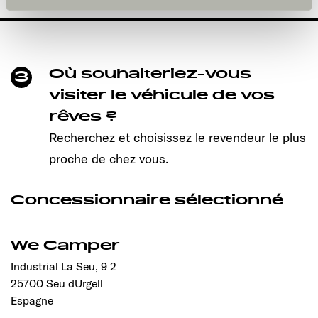
und kann jederzeit über die Einstellungen widerrufen
werden. Klicken Sie auf Ablehnen, werden nur die
notwendigen Cookies auf der Webseite gesetzt, die für
den störungsfreien Betrieb der Webseite und die
Ermöglichung der Seitennavigation erforderlich sind.
Où souhaiteriez-vous
3
visiter le véhicule de vos
rêves ?
Recherchez et choisissez le revendeur le plus
proche de chez vous.
Concessionnaire sélectionné
We Camper
Industrial La Seu, 9 2
25700 Seu dUrgell
Espagne