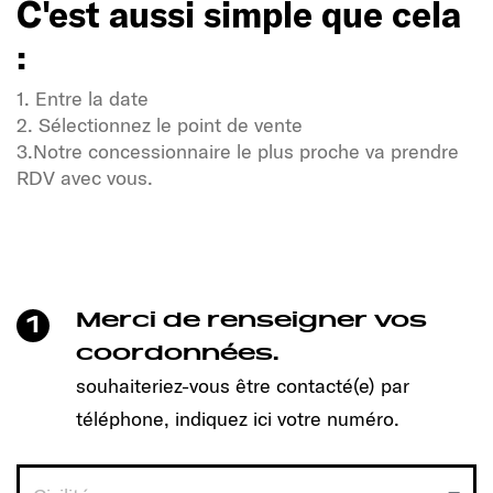
C'est aussi simple que cela
:
1. Entre la date
2. Sélectionnez le point de vente
3.Notre concessionnaire le plus proche va prendre
RDV avec vous.
Soif de liberté et d'aventure ?
Notre communauté Sunlight également !
Un clic suffit pour prendre rendez-vous et découvrir
le modèle qui vous convient !
Merci de renseigner vos
1
C'est aussi simple que cela
coordonnées.
:
souhaiteriez-vous être contacté(e) par
téléphone, indiquez ici votre numéro.
1. Entre la date
2. Sélectionnez le point de vente
3.Notre concessionnaire le plus proche va prendre