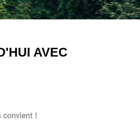
'HUI AVEC
 convient !
 convient !