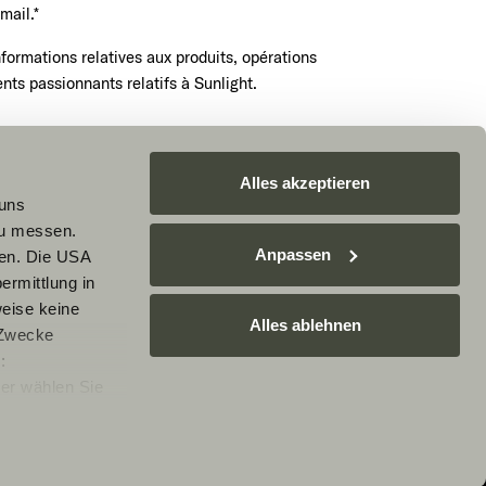
mail.*
nformations relatives aux produits, opérations
ts passionnants relatifs à Sunlight.
endez-vous maintenant
Alles akzeptieren
 uns
zu messen.
Anpassen
ben. Die USA
le service reCAPTCHA. Les
règles de confidentialité
et
ermittlung in
e s'appliquent.
weise keine
Alles ablehnen
 Zwecke
:
er wählen Sie
rarbeitung Ihrer
e nicht
Ablehnen, werden