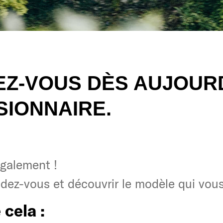
Z-VOUS DÈS AUJOURD
IONNAIRE.
galement !
galement !
ndez-vous et découvrir le modèle qui vous
ndez-vous et découvrir le modèle qui vous
 cela :
 cela :