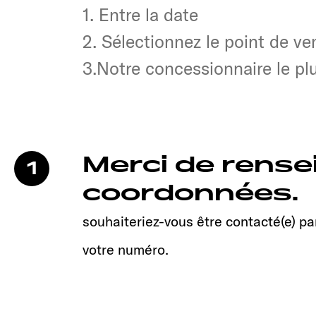
1. Entre la date
1. Entre la date
2. Sélectionnez le point de ve
2. Sélectionnez le point de ve
3.Notre concessionnaire le p
3.Notre concessionnaire le p
Merci de rense
1
coordonnées.
souhaiteriez-vous être contacté(e) par
votre numéro.