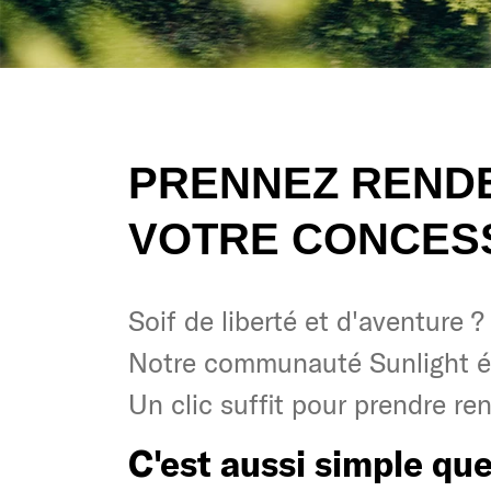
PRENNEZ RENDE
VOTRE CONCESS
Soif de liberté et d'aventure ?
Soif de liberté et d'aventure ?
Notre communauté Sunlight é
Notre communauté Sunlight é
Un clic suffit pour prendre re
Un clic suffit pour prendre re
C'est aussi simple que
C'est aussi simple que