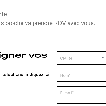
nte
nte
lus proche va prendre RDV avec vous.
lus proche va prendre RDV avec vous.
igner vos
Civilité
 téléphone, indiquez ici