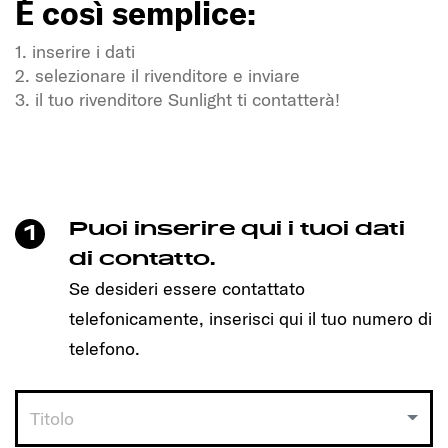
È così semplice:
1. inserire i dati
2. selezionare il rivenditore e inviare
3. il tuo rivenditore Sunlight ti contatterà!
Avete sete di libertà e di avventura?
Anche nei nostri compagni di viaggio SUNLIGHT!
Basta cliccare per fissare un appuntamento e
scoprire il modello che fa per te!
Puoi inserire qui i tuoi dati
1
È così semplice:
di contatto.
Se desideri essere contattato
1. inserire i dati
telefonicamente, inserisci qui il tuo numero di
2. selezionare il rivenditore e inviare
3. il tuo rivenditore Sunlight ti contatterà!
telefono.
Titolo