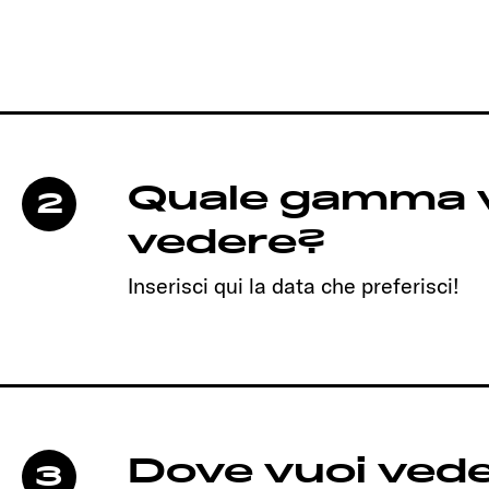
Quale gamma v
2
vedere?
Inserisci qui la data che preferisci!
Dove vuoi veder
3