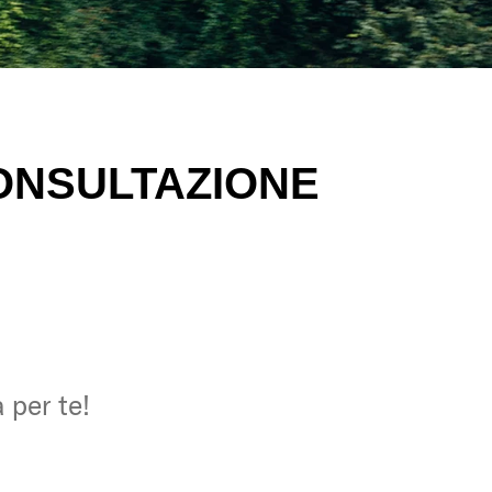
ONSULTAZIONE
 per te!
 per te!