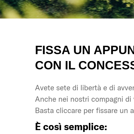
FISSA UN APPU
CON IL CONCES
Avete sete di libertà e di avve
Avete sete di libertà e di avve
Anche nei nostri compagni di
Anche nei nostri compagni di
Basta cliccare per fissare un 
Basta cliccare per fissare un 
È così semplice:
È così semplice: