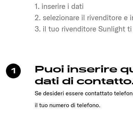
1. inserire i dati
1. inserire i dati
2. selezionare il rivenditore e 
2. selezionare il rivenditore e 
3. il tuo rivenditore Sunlight t
3. il tuo rivenditore Sunlight t
Puoi inserire qu
1
dati di contatto
Se desideri essere contattato telefon
il tuo numero di telefono.