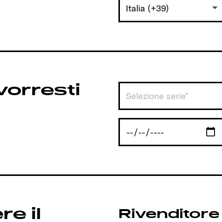
Italia (+39)
orresti
Selezione serie*
e il
Rivenditore