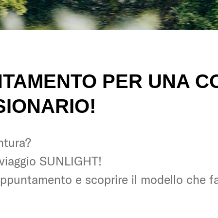
NTAMENTO PER UNA C
SIONARIO!
ntura?
ntura?
 viaggio SUNLIGHT!
 viaggio SUNLIGHT!
appuntamento e scoprire il modello che fa
appuntamento e scoprire il modello che fa