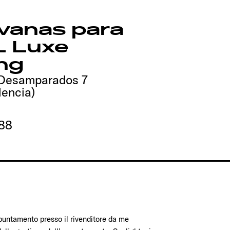
vanas para
L Luxe
ng
s Desamparados 7
lencia)
88
ppuntamento presso il rivenditore da me