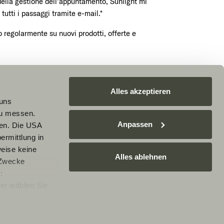
della gestione dell’appuntamento, Sunlight mi
tutti i passaggi tramite e-mail.*
 regolarmente su nuovi prodotti, offerte e
ora un appuntamento
Alles akzeptieren
 uns
zu messen.
Anpassen
ben. Die USA
CHA e si applicano le
norme sulla privacy
e i
termini di
ermittlung in
weise keine
Alles ablehnen
 Zwecke
:
er wählen Sie
rarbeitung Ihrer
e nicht
Ablehnen, werden