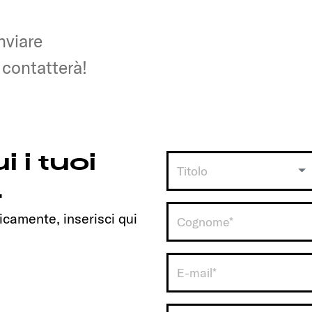
inviare
inviare
i contatterà!
i contatterà!
i i tuoi
Titolo
.
icamente, inserisci qui