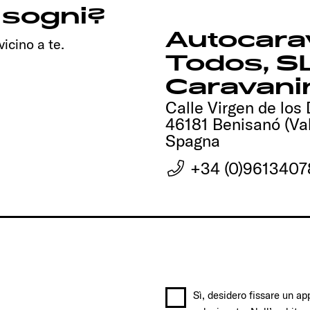
i sogni?
Autocara
icino a te.
Todos, S
Caravani
Calle Virgen de lo
46181 Benisanó (Va
Spagna
+34 (0)9613407
Sì, desidero fissare un a