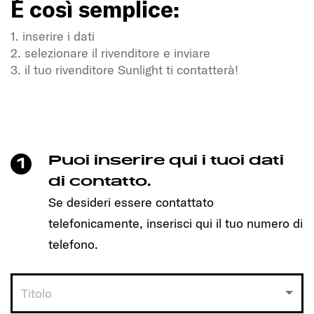
È così semplice:
1. inserire i dati
2. selezionare il rivenditore e inviare
3. il tuo rivenditore Sunlight ti contatterà!
Avete sete di libertà e di avventura?
Anche nei nostri compagni di viaggio SUNLIGHT!
Basta cliccare per fissare un appuntamento e
scoprire il modello che fa per te!
Puoi inserire qui i tuoi dati
1
È così semplice:
di contatto.
Se desideri essere contattato
1. inserire i dati
telefonicamente, inserisci qui il tuo numero di
2. selezionare il rivenditore e inviare
3. il tuo rivenditore Sunlight ti contatterà!
telefono.
Titolo