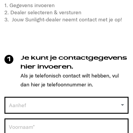
1. Gegevens invoeren
2. Dealer selecteren & versturen
3. Jouw Sunlight-dealer neemt contact met je op!
Ben jij klaar voor vrijheid en avontuur?
Onze Sunlight campers staan te popelen om jouw
reisgenoot te worden!
Maak eenvoudig een afspraak en ontdek welk
Je kunt je contactgegevens
1
model perfect bij jou past.
hier invoeren.
Als je telefonisch contact wilt hebben, vul
Hoe werkt het?
dan hier je telefoonnummer in.
1. Vul je gegevens in
2. Kies jouw dealer & verstuur
3. De Sunlight-dealer neemt contact met je op
Aanhef
Klik nu en begin aan jouw reis!