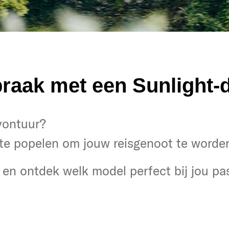
raak met een Sunlight-d
tuur?
avontuur?
noten!
te popelen om jouw reisgenoot te worde
 en ontdek het model dat bij je past!
en ontdek welk model perfect bij jou pas