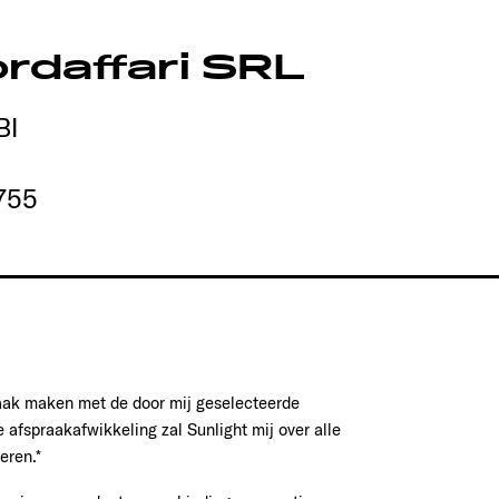
rdaffari SRL
BI
755
raak maken met de door mij geselecteerde
e afspraakafwikkeling zal Sunlight mij over alle
eren.*