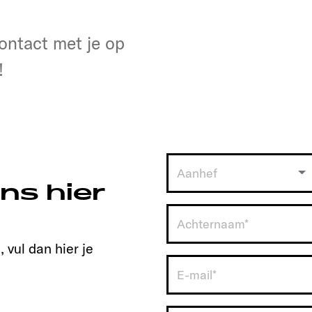
en
t contact met je op!
ontact met je op
!
Aanhef
ns hier
 vul dan hier je