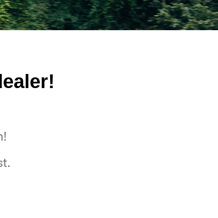
ealer!
n!
t.