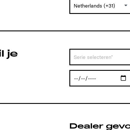
Netherlands (+31)
 je
Serie selecteren*
Dealer gev