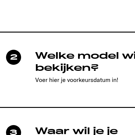
Welke model wil
2
bekijken?
Voer hier je voorkeursdatum in!
Waar wil je je
3