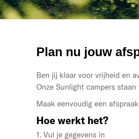
Plan nu jouw afsp
Heb je zin in vrijheid en avon
Ben jij klaar voor vrijheid en 
Ook in onze SUNLIGHT reisge
Onze Sunlight campers staan 
Klik om een afspraak te maken
Maak eenvoudig een afspraak 
Zo simpel is het:
Hoe werkt het?
1. Gegevens invoeren
1. Vul je gegevens in