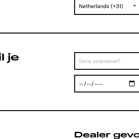
Netherlands (+31)
 je
Serie selecteren*
Dealer gev