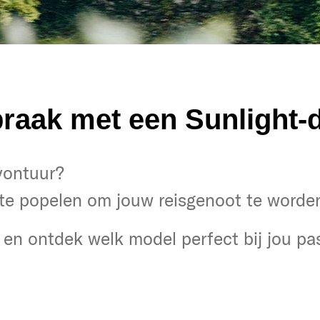
raak met een Sunlight-d
tuur?
avontuur?
noten!
te popelen om jouw reisgenoot te worde
 en ontdek het model dat bij je past!
en ontdek welk model perfect bij jou pas