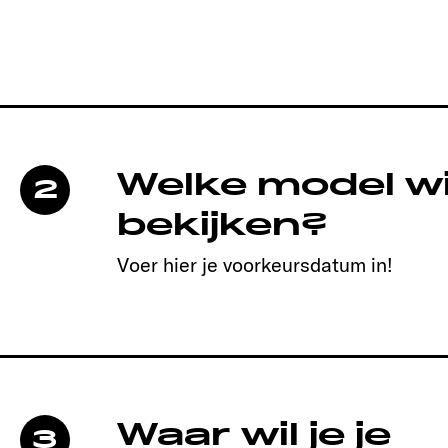
Welke model wil
2
bekijken?
Voer hier je voorkeursdatum in!
Waar wil je je
3