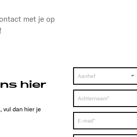
en
t contact met je op!
ontact met je op
!
Aanhef
ns hier
 vul dan hier je