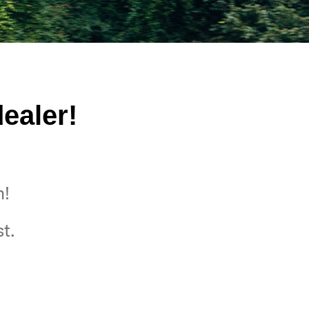
ealer!
n!
t.