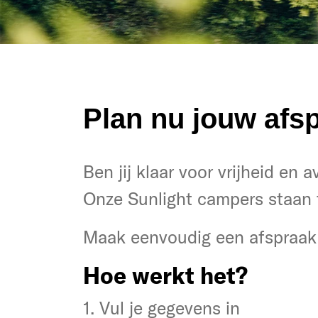
Plan nu jouw afsp
Heb je zin in vrijheid en avon
Ben jij klaar voor vrijheid en 
Ook in onze SUNLIGHT reisge
Onze Sunlight campers staan 
Klik om een afspraak te maken
Maak eenvoudig een afspraak 
Zo simpel is het:
Hoe werkt het?
1. Gegevens invoeren
1. Vul je gegevens in