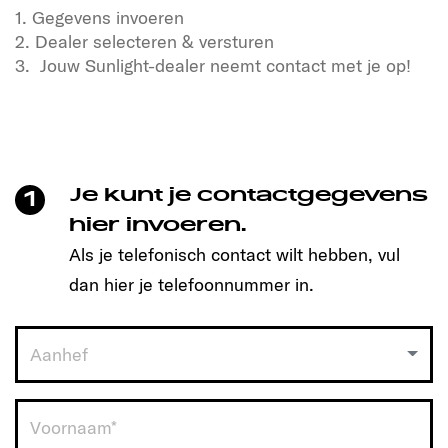
1. Gegevens invoeren
2. Dealer selecteren & versturen
3. Jouw Sunlight-dealer neemt contact met je op!
Ben jij klaar voor vrijheid en avontuur?
Onze Sunlight campers staan te popelen om jouw
reisgenoot te worden!
Maak eenvoudig een afspraak en ontdek welk
Je kunt je contactgegevens
1
model perfect bij jou past.
hier invoeren.
Als je telefonisch contact wilt hebben, vul
Hoe werkt het?
dan hier je telefoonnummer in.
1. Vul je gegevens in
2. Kies jouw dealer & verstuur
3. De Sunlight-dealer neemt contact met je op
Aanhef
Klik nu en begin aan jouw reis!