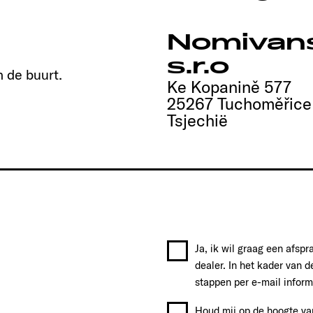
Nomivan
s.r.o
n de buurt.
Ke Kopanině 577
25267 Tuchoměřice
Tsjechië
Ja, ik wil graag een afsp
dealer. In het kader van d
stappen per e-mail inform
Houd mij op de hoogte va