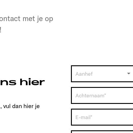
en
t contact met je op!
ontact met je op
!
Aanhef
ns hier
 vul dan hier je