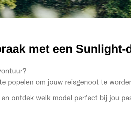
raak met een Sunlight-d
tuur?
avontuur?
noten!
te popelen om jouw reisgenoot te worde
 en ontdek het model dat bij je past!
en ontdek welk model perfect bij jou pas