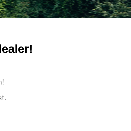
ealer!
n!
t.