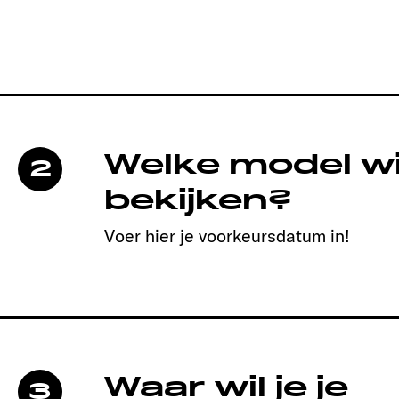
Welke model wil
2
bekijken?
Voer hier je voorkeursdatum in!
Waar wil je je
3