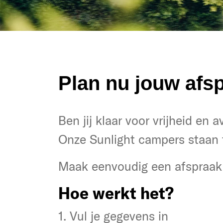
Plan nu jouw afsp
Heb je zin in vrijheid en avon
Ben jij klaar voor vrijheid en 
Ook in onze SUNLIGHT reisge
Onze Sunlight campers staan 
Klik om een afspraak te maken
Maak eenvoudig een afspraak 
Zo simpel is het:
Hoe werkt het?
1. Gegevens invoeren
1. Vul je gegevens in