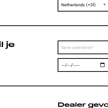
Netherlands (+31)
 je
Serie selecteren*
Dealer gev