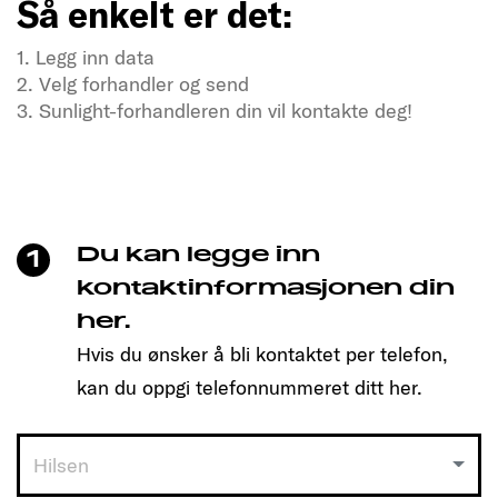
Så enkelt er det:
1. Legg inn data
2. Velg forhandler og send
3. Sunlight-forhandleren din vil kontakte deg!
Tørster du etter frihet og eventyr?
Besøk oss nå
Bare klikk for å bestille tid og finne den modellen
som passer deg!
Du kan legge inn
1
Så enkelt er det:
kontaktinformasjonen din
her.
1. Legg inn data
Hvis du ønsker å bli kontaktet per telefon,
2. Velg forhandler og send
3. Sunlight-forhandleren din vil kontakte deg!
kan du oppgi telefonnummeret ditt her.
Hilsen