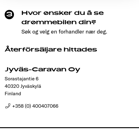
Ermöglichung der Seitennavigation erforderlich sind.
Hvor ønsker du å se
3
drømmebilen din?
Søk og velg en forhandler nær deg.
Återförsäljare hittades
Jyväs-Caravan Oy
Sorastajantie 6
40320 Jyväskylä
Finland
+358 (0) 400407066