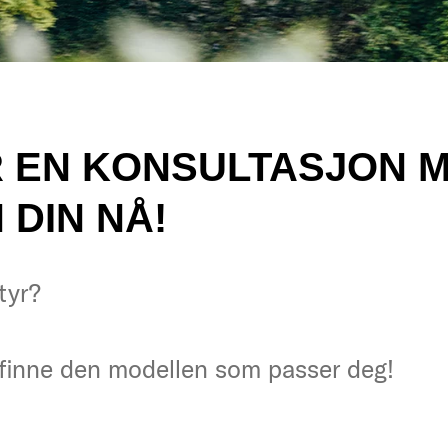
OR EN KONSULTASJON 
DIN NÅ!
tyr?
tyr?
og finne den modellen som passer deg!
og finne den modellen som passer deg!