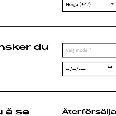
Norge (+47)
ønsker du
Velg modell*
 å se
Återförsälja