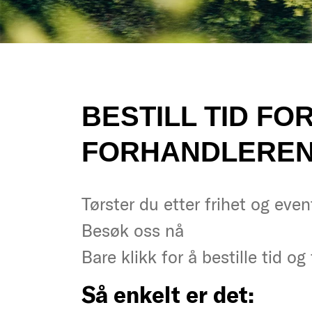
BESTILL TID F
FORHANDLEREN 
Tørster du etter frihet og even
Tørster du etter frihet og even
Besøk oss nå
Besøk oss nå
Bare klikk for å bestille tid 
Bare klikk for å bestille tid 
Så enkelt er det:
Så enkelt er det: