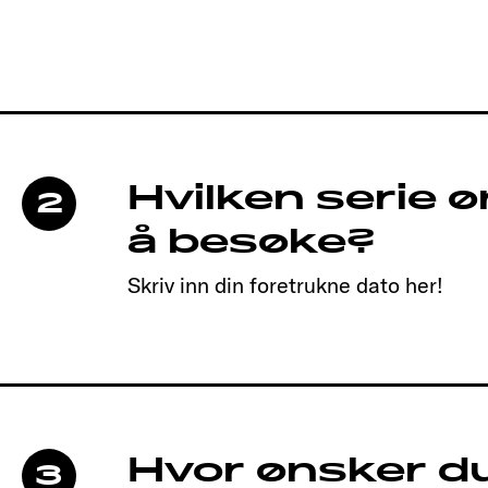
Hvilken serie 
2
å besøke?
Skriv inn din foretrukne dato her!
Hvor ønsker du
3