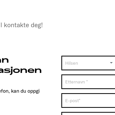
il kontakte deg!
il kontakte deg!
nn
Hilsen
asjonen
efon, kan du oppgi