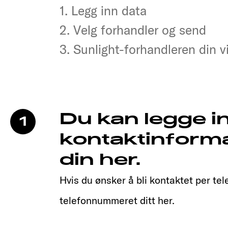
1. Legg inn data
1. Legg inn data
2. Velg forhandler og send
2. Velg forhandler og send
3. Sunlight-forhandleren din v
3. Sunlight-forhandleren din v
Du kan legge i
1
kontaktinform
din her.
Hvis du ønsker å bli kontaktet per tel
telefonnummeret ditt her.