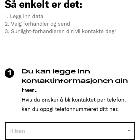
Så enkelt er det:
1. Legg inn data
2. Velg forhandler og send
3. Sunlight-forhandleren din vil kontakte deg!
Tørster du etter frihet og eventyr?
Besøk oss nå
Bare klikk for å bestille tid og finne den modellen
som passer deg!
Du kan legge inn
1
Så enkelt er det:
kontaktinformasjonen din
her.
1. Legg inn data
Hvis du ønsker å bli kontaktet per telefon,
2. Velg forhandler og send
3. Sunlight-forhandleren din vil kontakte deg!
kan du oppgi telefonnummeret ditt her.
Hilsen