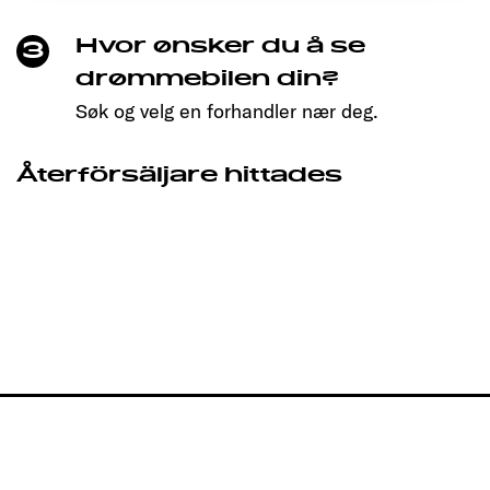
Hvor ønsker du å se
3
drømmebilen din?
Søk og velg en forhandler nær deg.
Återförsäljare hittades