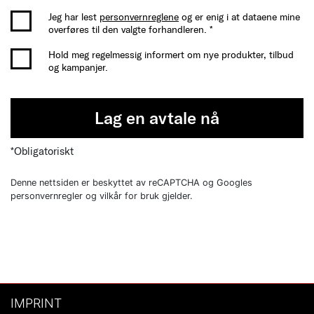
Jeg har lest
personvernreglene
og er enig i at dataene mine
overføres til den valgte forhandleren. *
Hold meg regelmessig informert om nye produkter, tilbud
og kampanjer.
Lag en avtale nå
*Obligatoriskt
Denne nettsiden er beskyttet av reCAPTCHA og Googles
personvernregler og vilkår for bruk gjelder.
IMPRINT