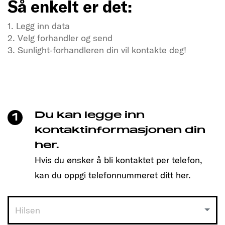
Så enkelt er det:
1. Legg inn data
2. Velg forhandler og send
3. Sunlight-forhandleren din vil kontakte deg!
Tørster du etter frihet og eventyr?
Besøk oss nå
Bare klikk for å bestille tid og finne den modellen
som passer deg!
Du kan legge inn
1
Så enkelt er det:
kontaktinformasjonen din
her.
1. Legg inn data
Hvis du ønsker å bli kontaktet per telefon,
2. Velg forhandler og send
3. Sunlight-forhandleren din vil kontakte deg!
kan du oppgi telefonnummeret ditt her.
Hilsen