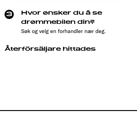
Hvor ønsker du å se
3
drømmebilen din?
Søk og velg en forhandler nær deg.
Återförsäljare hittades