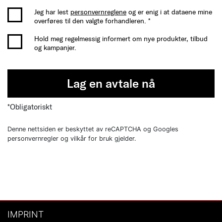
Jeg har lest
personvernreglene
og er enig i at dataene mine
overføres til den valgte forhandleren. *
Hold meg regelmessig informert om nye produkter, tilbud
og kampanjer.
Lag en avtale nå
*Obligatoriskt
Denne nettsiden er beskyttet av reCAPTCHA og Googles
personvernregler og vilkår for bruk gjelder.
IMPRINT