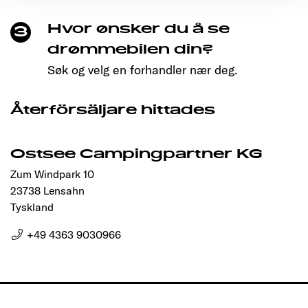
Ermöglichung der Seitennavigation erforderlich sind.
Hvor ønsker du å se
3
drømmebilen din?
Søk og velg en forhandler nær deg.
Återförsäljare hittades
Ostsee Campingpartner KG
Zum Windpark 10
23738 Lensahn
Tyskland
+49 4363 9030966