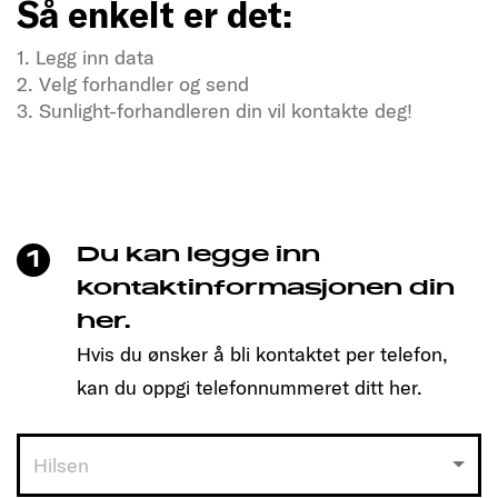
Så enkelt er det:
1. Legg inn data
2. Velg forhandler og send
3. Sunlight-forhandleren din vil kontakte deg!
Tørster du etter frihet og eventyr?
Besøk oss nå
Bare klikk for å bestille tid og finne den modellen
som passer deg!
Du kan legge inn
1
Så enkelt er det:
kontaktinformasjonen din
her.
1. Legg inn data
Hvis du ønsker å bli kontaktet per telefon,
2. Velg forhandler og send
3. Sunlight-forhandleren din vil kontakte deg!
kan du oppgi telefonnummeret ditt her.
Hilsen