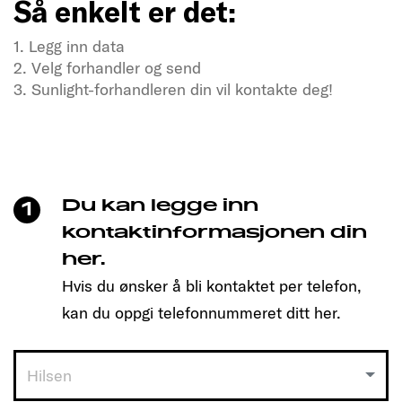
Så enkelt er det:
1. Legg inn data
2. Velg forhandler og send
3. Sunlight-forhandleren din vil kontakte deg!
Tørster du etter frihet og eventyr?
Besøk oss nå
Bare klikk for å bestille tid og finne den modellen
som passer deg!
Du kan legge inn
1
Så enkelt er det:
kontaktinformasjonen din
her.
1. Legg inn data
Hvis du ønsker å bli kontaktet per telefon,
2. Velg forhandler og send
3. Sunlight-forhandleren din vil kontakte deg!
kan du oppgi telefonnummeret ditt her.
Hilsen