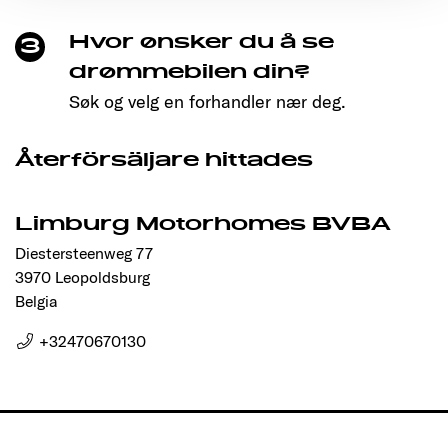
Ermöglichung der Seitennavigation erforderlich sind.
Hvor ønsker du å se
3
drømmebilen din?
Søk og velg en forhandler nær deg.
Återförsäljare hittades
Limburg Motorhomes BVBA
Diestersteenweg 77
3970 Leopoldsburg
Belgia
+32470670130