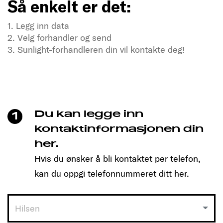
Så enkelt er det:
1. Legg inn data
2. Velg forhandler og send
3. Sunlight-forhandleren din vil kontakte deg!
Tørster du etter frihet og eventyr?
Besøk oss nå
Bare klikk for å bestille tid og finne den modellen
som passer deg!
Du kan legge inn
1
Så enkelt er det:
kontaktinformasjonen din
her.
1. Legg inn data
Hvis du ønsker å bli kontaktet per telefon,
2. Velg forhandler og send
3. Sunlight-forhandleren din vil kontakte deg!
kan du oppgi telefonnummeret ditt her.
Hilsen