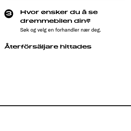
Hvor ønsker du å se
3
drømmebilen din?
Søk og velg en forhandler nær deg.
Återförsäljare hittades