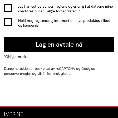
Jeg har lest
personvernreglene
og er enig i at dataene mine
overføres til den valgte forhandleren. *
Hold meg regelmessig informert om nye produkter, tilbud
og kampanjer.
Lag en avtale nå
*Obligatoriskt
Denne nettsiden er beskyttet av reCAPTCHA og Googles
personvernregler og vilkår for bruk gjelder.
IMPRINT