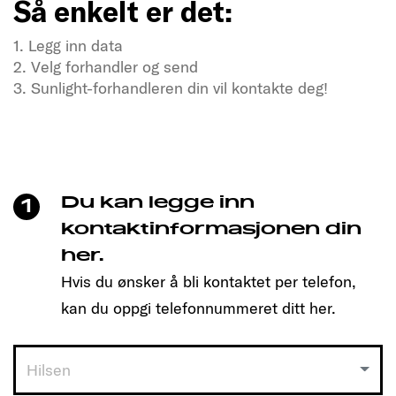
Så enkelt er det:
1. Legg inn data
2. Velg forhandler og send
3. Sunlight-forhandleren din vil kontakte deg!
Tørster du etter frihet og eventyr?
Besøk oss nå
Bare klikk for å bestille tid og finne den modellen
som passer deg!
Du kan legge inn
1
Så enkelt er det:
kontaktinformasjonen din
her.
1. Legg inn data
Hvis du ønsker å bli kontaktet per telefon,
2. Velg forhandler og send
3. Sunlight-forhandleren din vil kontakte deg!
kan du oppgi telefonnummeret ditt her.
Hilsen