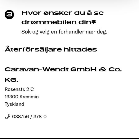
den störungsfreien Betrieb der Webseite und die
Ermöglichung der Seitennavigation erforderlich sind.
Hvor ønsker du å se
3
drømmebilen din?
Søk og velg en forhandler nær deg.
Återförsäljare hittades
Caravan-Wendt GmbH & Co.
KG.
Rosenstr. 2 C
19300 Kremmin
Tyskland
038756 / 378-0