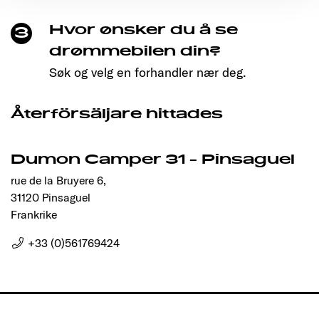
Ermöglichung der Seitennavigation erforderlich sind.
Hvor ønsker du å se
3
drømmebilen din?
Søk og velg en forhandler nær deg.
Återförsäljare hittades
Dumon Camper 31 - Pinsaguel
rue de la Bruyere 6,
31120 Pinsaguel
Frankrike
+33 (0)561769424