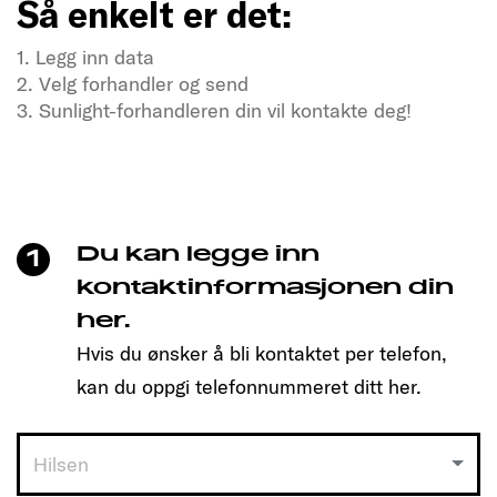
Så enkelt er det:
1. Legg inn data
2. Velg forhandler og send
3. Sunlight-forhandleren din vil kontakte deg!
Tørster du etter frihet og eventyr?
Besøk oss nå
Bare klikk for å bestille tid og finne den modellen
som passer deg!
Du kan legge inn
1
Så enkelt er det:
kontaktinformasjonen din
her.
1. Legg inn data
Hvis du ønsker å bli kontaktet per telefon,
2. Velg forhandler og send
3. Sunlight-forhandleren din vil kontakte deg!
kan du oppgi telefonnummeret ditt her.
Hilsen