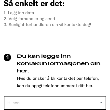
Så enkelt er det:
1. Legg inn data
2. Velg forhandler og send
3. Sunlight-forhandleren din vil kontakte deg!
Tørster du etter frihet og eventyr?
Besøk oss nå
Bare klikk for å bestille tid og finne den modellen
som passer deg!
Du kan legge inn
1
Så enkelt er det:
kontaktinformasjonen din
her.
1. Legg inn data
Hvis du ønsker å bli kontaktet per telefon,
2. Velg forhandler og send
3. Sunlight-forhandleren din vil kontakte deg!
kan du oppgi telefonnummeret ditt her.
Hilsen