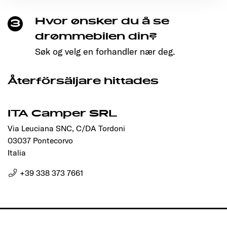
Ermöglichung der Seitennavigation erforderlich sind.
Hvor ønsker du å se
3
drømmebilen din?
Søk og velg en forhandler nær deg.
Återförsäljare hittades
ITA Camper SRL
Via Leuciana SNC, C/DA Tordoni
03037 Pontecorvo
Italia
+39 338 373 7661