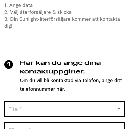
1. Ange data
2. Välj återförsäljare & skicka
3. Din Sunlight-återförsäljare kommer att kontakta
dig!
Har du en törst efter frihet och äventyr?
Besök oss nu
Klicka bara för att boka en tid och upptäck den
modell som passar dig!
Här kan du ange dina
1
Så enkelt är det:
kontaktuppgifter.
Om du vill bli kontaktad via telefon, ange ditt
1. Ange data
telefonnummer här.
2. Välj återförsäljare & skicka
3. Din Sunlight-återförsäljare kommer att kontakta
dig!
Titel *