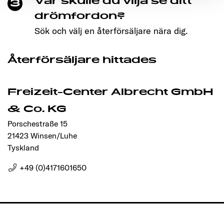
Var skulle du vilja se ditt
3
Ermöglichung der Seitennavigation erforderlich sind.
drömfordon?
Sök och välj en återförsäljare nära dig.
Återförsäljare hittades
Freizeit-Center Albrecht GmbH
& Co. KG
Porschestraße 15
21423 Winsen/Luhe
Tyskland
+49 (0)4171601650