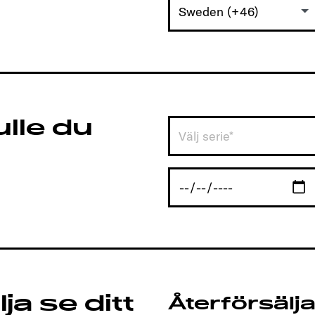
Sweden (+46)
ulle du
Välj serie*
ja se ditt
Återförsälja