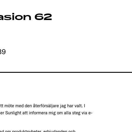
asion 62
39
tt möte med den återförsäljare jag har valt. I
 Sunlight att informera mig om alla steg via e-
rad om produktnyheter, erbjudanden och