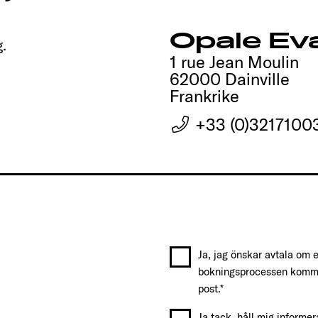
Opale Ev
g.
1 rue Jean Moulin
62000 Dainville
Frankrike
+33 (0)3217100
Ja, jag önskar avtala om e
bokningsprocessen kommer
post.*
Ja tack, håll mig informe