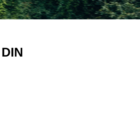
 DIN
!
!