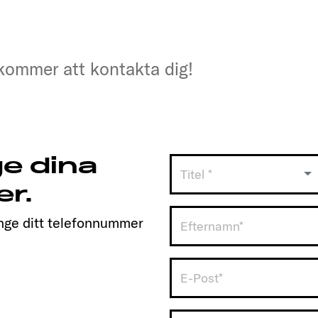
 kommer att kontakta dig!
 kommer att kontakta dig!
e dina
Titel *
er.
 ange ditt telefonnummer