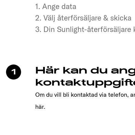
1. Ange data
1. Ange data
2. Välj återförsäljare & skicka
2. Välj återförsäljare & skicka
3. Din Sunlight-återförsäljare
3. Din Sunlight-återförsäljare
Här kan du ang
1
kontaktuppgift
Om du vill bli kontaktad via telefon,
här.