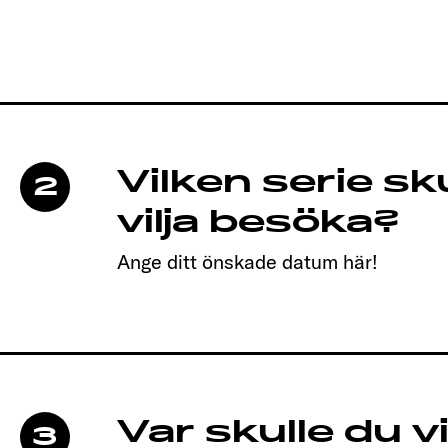
Vilken serie sk
2
vilja besöka?
Ange ditt önskade datum här!
Var skulle du vil
3