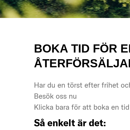
BOKA TID FÖR 
ÅTERFÖRSÄLJA
Har du en törst efter frihet o
Har du en törst efter frihet o
Besök oss nu
Besök oss nu
Klicka bara för att boka en t
Klicka bara för att boka en t
Så enkelt är det:
Så enkelt är det: