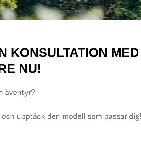
EN KONSULTATION MED
RE NU!
ch äventyr?
ch äventyr?
id och upptäck den modell som passar dig
id och upptäck den modell som passar dig