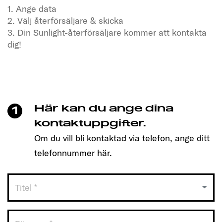
1. Ange data
2. Välj återförsäljare & skicka
3. Din Sunlight-återförsäljare kommer att kontakta
dig!
Har du en törst efter frihet och äventyr?
Besök oss nu
Klicka bara för att boka en tid och upptäck den
modell som passar dig!
Här kan du ange dina
1
Så enkelt är det:
kontaktuppgifter.
Om du vill bli kontaktad via telefon, ange ditt
1. Ange data
telefonnummer här.
2. Välj återförsäljare & skicka
3. Din Sunlight-återförsäljare kommer att kontakta
dig!
Titel *