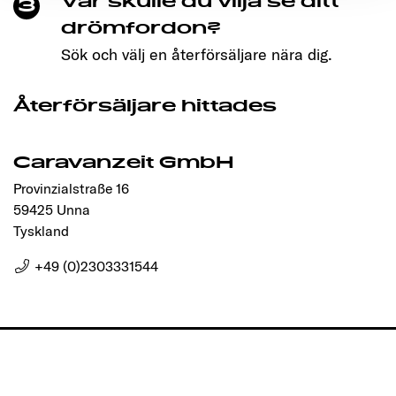
Var skulle du vilja se ditt
3
drömfordon?
Sök och välj en återförsäljare nära dig.
Återförsäljare hittades
Caravanzeit GmbH
Provinzialstraße 16
59425 Unna
Tyskland
+49 (0)2303331544