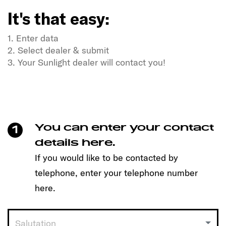
It's that easy:
1. Enter data
2. Select dealer & submit
3. Your Sunlight dealer will contact you!
Do you have a thirst for freedom and a thirst for
adventure?
Our SUNLIGHT companions too!
Make an appointment easily with just one click and
You can enter your contact
1
discover the model that suits you!
details here.
It's that easy:
If you would like to be contacted by
telephone, enter your telephone number
1. Enter data
2. Select dealer & submit
here.
3. Your Sunlight dealer will contact you!
Salutation