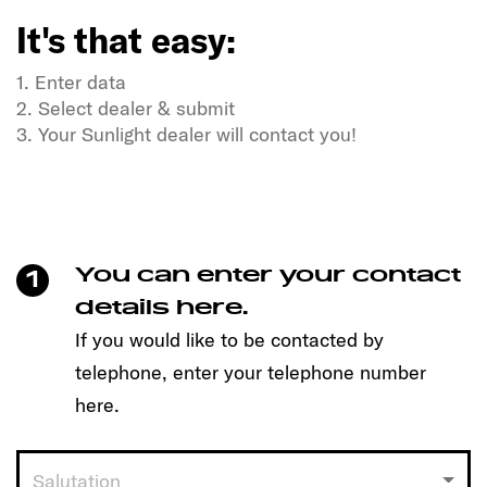
It's that easy:
1. Enter data
2. Select dealer & submit
3. Your Sunlight dealer will contact you!
Do you have a thirst for freedom and a thirst for
adventure?
Our SUNLIGHT companions too!
Make an appointment easily with just one click and
You can enter your contact
1
discover the model that suits you!
details here.
It's that easy:
If you would like to be contacted by
telephone, enter your telephone number
1. Enter data
2. Select dealer & submit
here.
3. Your Sunlight dealer will contact you!
Salutation