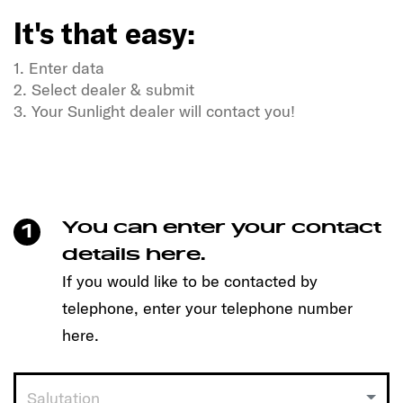
It's that easy:
1. Enter data
2. Select dealer & submit
3. Your Sunlight dealer will contact you!
Do you have a thirst for freedom and a thirst for
adventure?
Our SUNLIGHT companions too!
Make an appointment easily with just one click and
You can enter your contact
1
discover the model that suits you!
details here.
It's that easy:
If you would like to be contacted by
telephone, enter your telephone number
1. Enter data
2. Select dealer & submit
here.
3. Your Sunlight dealer will contact you!
Salutation