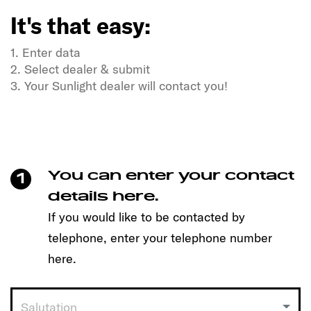
It's that easy:
1. Enter data
2. Select dealer & submit
3. Your Sunlight dealer will contact you!
Do you have a thirst for freedom and a thirst for
adventure?
Our SUNLIGHT companions too!
Make an appointment easily with just one click and
You can enter your contact
1
discover the model that suits you!
details here.
It's that easy:
If you would like to be contacted by
telephone, enter your telephone number
1. Enter data
2. Select dealer & submit
here.
3. Your Sunlight dealer will contact you!
Salutation